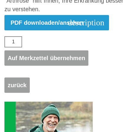
"Arthrose" hilft Ihnen, Ihre Erkrankung besser
zu verstehen.
description
PDF downloaden/ansehen
zurück