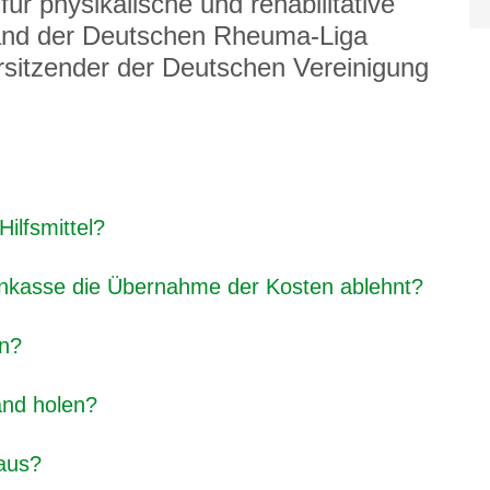
r physikalische und rehabilitative
tand der Deutschen Rheuma-Liga
rsitzender der Deutschen Vereinigung
ilfsmittel?
kasse die Übernahme der Kosten ablehnt?
in?
and holen?
 aus?