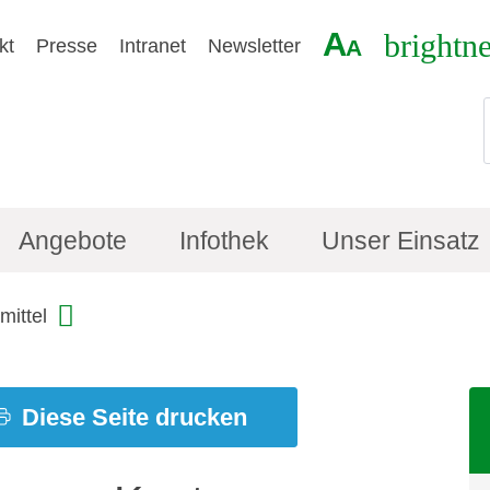
A
brightn
kt
Presse
Intranet
Newsletter
A
Angebote
Infothek
Unser Einsatz
smittel
Diese Seite drucken