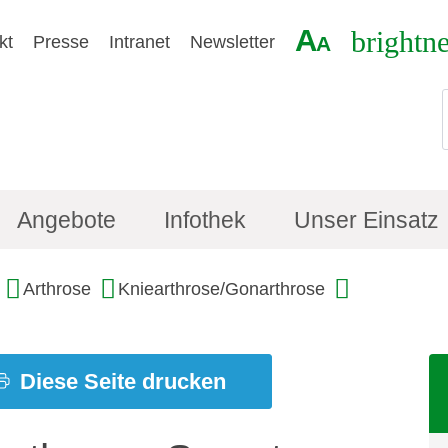
A
brightn
kt
Presse
Intranet
Newsletter
A
Angebote
Infothek
Unser Einsatz
Arthrose
Kniearthrose/Gonarthrose
Diese Seite drucken